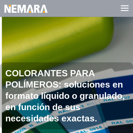
COLORANTES PARA
POLÍMEROS: soluciones en
formato líquido o granulado,
en función de sus
necesidades exactas.